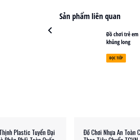
Sản phẩm liên quan
Đồ chơi hình con thú
Đồ chơi trẻ em
gấu nơ
khủng long
ĐỌC TIẾP
ĐỌC TIẾP
Thịnh Plastic Tuyển Đại
Đồ Chơi Nhựa An Toàn 
hà Phân Phối Toàn Quốc
Theo Tiêu Chuẩn TCVN