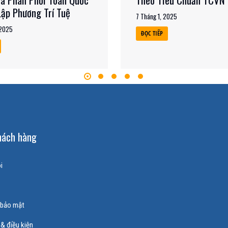
Lập Phương Trí Tuệ
7 Tháng 1, 2025
 2025
ĐỌC TIẾP
hách hàng
i
 bảo mật
& điều kiện