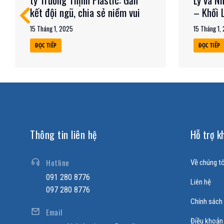
kết đội ngũ, chia sẻ niềm vui
– Khối 
15 Tháng 1, 2025
15 Tháng 1,
ĐỌC TIẾP
ĐỌC TIẾP
Thông tin liên hệ
Hỗ trợ k
Hotline
Về chúng tô
091 280 8776
Liên hệ
097 280 8776
Chính sách
Email
Điều khoản 