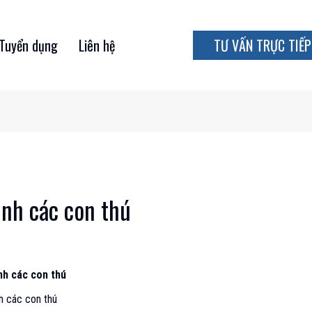
Tuyển dụng
Liên hệ
TƯ VẤN TRỰC TIẾP
ình các con thú
nh các con thú
nh các con thú