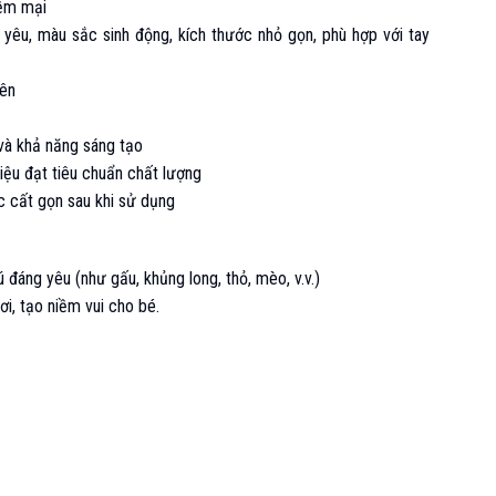
ềm mại
yêu, màu sắc sinh động, kích thước nhỏ gọn, phù hợp với tay
lên
 và khả năng sáng tạo
liệu đạt tiêu chuẩn chất lượng
c cất gọn sau khi sử dụng
 đáng yêu (như gấu, khủng long, thỏ, mèo, v.v.)
i, tạo niềm vui cho bé.