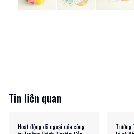
Khối lập phương trí
tuệ Kỹ Năng Sống
ĐỌC TIẾP
Tin liên quan
Hoạt động dã ngoại của công
Trường 
ty Trường Thịnh Plastic: Gắn
Lý và N