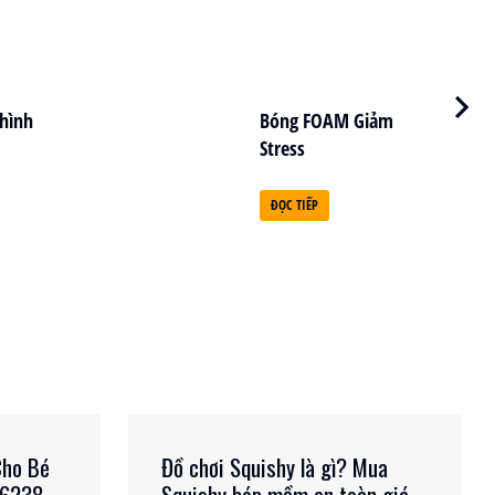
 hình
Bóng FOAM Giảm
Stress
ĐỌC TIẾP
Cho Bé
Đồ chơi Squishy là gì? Mua
 6238
Squishy bóp mềm an toàn giá